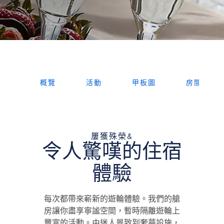
概覽
活動
甲板圖
房間
屢獲殊榮&
令人驚嘆的住宿
體驗
每次都帶來嶄新的遊輪體驗。我們的艙
房讓你盡享寧謐空間，暫時隔離遊輪上
豐富的活動。由迷人景致到奢華設施，