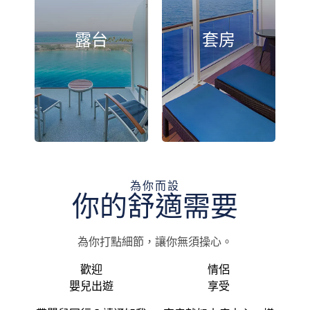
露台
套房
為你而設
你的舒適需要
為你打點細節，讓你無須操心。
歡迎
情侶
嬰兒出遊
享受