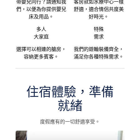
帶嬰兒同行？請通知我
客房就如水療中心一樣
們，以便為你提供嬰兒
舒適，適合情侶共度美
床及用品。
好時光。
多人
特殊
大家庭
需求
選擇可以相連的艙房，
我們的遊輪裝備齊全，
容納更多賓客。
滿足你各種特殊需求。
住宿體驗，準備
就緒
度假應有的一切舒適享受。