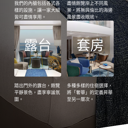
我們的內艙包括各式各
盡情飽覽岸上不同風
樣的設施，讓一家大細
景，將無與倫比的海邊
皆可盡情享用。
風景盡收眼底。
露台
套房
艙房
艙房
踏出門外的露台，飽覽
多種多樣的住宿選擇，
平靜景色，盡享寧謐氛
將「奢華」的定義昇華
圍。
至另一層次。