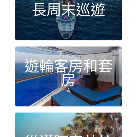
長周末巡遊
遊輪客房和套
房
&