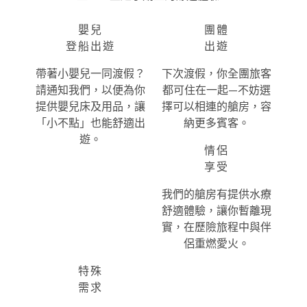
嬰兒
團體
登船出遊
出遊
帶著小嬰兒一同渡假？
下次渡假，你全團旅客
請通知我們，以便為你
都可住在一起—不妨選
提供嬰兒床及用品，讓
擇可以相連的艙房，容
「小不點」也能舒適出
納更多賓客。
遊。
情侶
享受
我們的艙房有提供水療
舒適體驗，讓你暫離現
實，在歷險旅程中與伴
侶重燃愛火。
特殊
需求