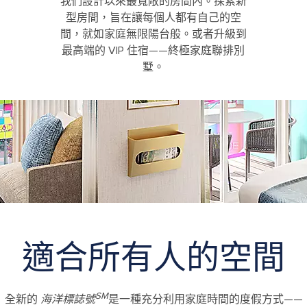
我們設計以來最寬敞的房間內。探索新
型房間，旨在讓每個人都有自己的空
間，就如家庭無限陽台般。或者升級到
最高端的 VIP 住宿——終極家庭聯排別
墅。
Surfside Family Suite
適合所有人的空間
SM
全新的
海洋標誌號
是一種充分利用家庭時間的度假方式——