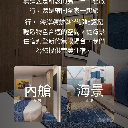
無論您是和您的另一半一起旅
行，還是帶同全家一起旅
SM
行，
海洋標誌號
都能讓您
輕鬆物色合適的空間。從海景
住宿到全新的無限陽台，我們
為您提供完美住宿。
內艙
海景
艙房
艙房