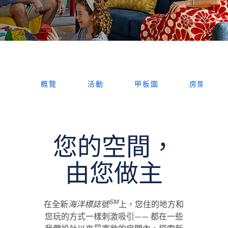
概覽
活動
甲板圖
房間
您的空間，
由您做主
SM
在全新
海洋標誌號
上，您住的地方和
您玩的方式一樣刺激吸引—— 都在一些