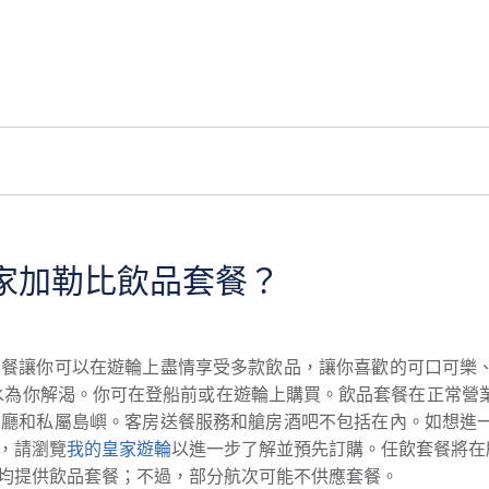
家加勒比飲品套餐？
套餐讓你可以在遊輪上盡情享受多款飲品，讓你喜歡的可口可樂
水為你解渴。你可在登船前或在遊輪上購買。飲品套餐在正常營
餐廳和私屬島嶼。客房送餐服務和艙房酒吧不包括在內。如想進
，請瀏覽
我的皇家遊輪
以進一步了解並預先訂購。任飲套餐將在
均提供飲品套餐；不過，部分航次可能不供應套餐。