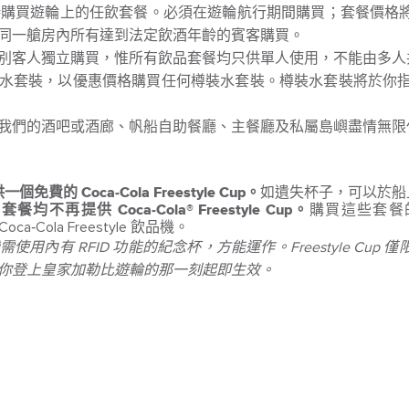
隨時購買遊輪上的任飲套餐。必須在遊輪航行期間購買；套餐價格
同一艙房內所有達到法定飲酒年齡的賓客購買。
別客人獨立購買，惟所有飲品套餐均只供單人使用，不能由多人
水套裝，以優惠價格購買任何樽裝水套裝。樽裝水套裝將於你指定
我們的酒吧或酒廊、帆船自助餐廳、主餐廳及私屬島嶼盡情無限
的 Coca‑Cola Freestyle Cup。
如遺失杯子，可以於
再提供 Coca‑Cola® Freestyle Cup。
購買這些套餐
Coca‑Cola Freestyle 飲品機。
yle 飲品機需使用內有 RFID 功能的紀念杯，方能運作。Freestyle
你登上皇家加勒比遊輪的那一刻起即生效。