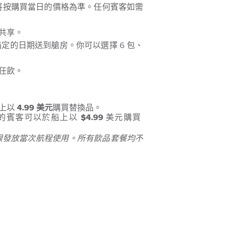
將按購買當日的價格為準。任何賓客如需
共享。
的日期送到艙房。你可以選擇 6 包、
任飲。
船上以
4.99 美元
購買替換品。
的賓客可以於船上以
$4.99
美元購買
 Cup 僅限發放當次航程使用。所有飲品套餐均不