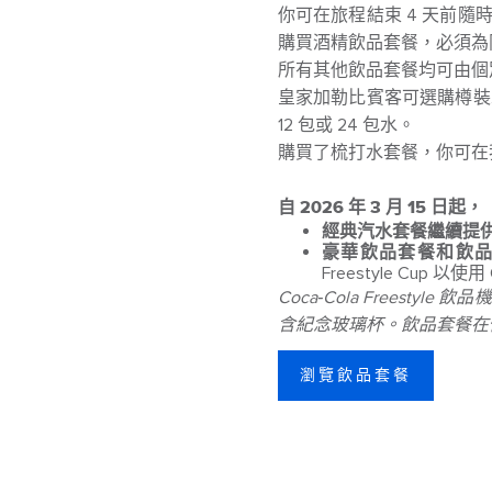
你可在旅程結束 4 天前
購買酒精飲品套餐，必須為
所有其他飲品套餐均可由個
皇家加勒比賓客可選購樽裝
12 包或 24 包水。
購買了梳打水套餐，你可在
自 2026 年 3 月 15 日起，
經典汽水套餐繼續提供一個免費
豪華飲品套餐和飲品套餐均不
Freestyle Cup 以使用 
Coca‑Cola Freest
含紀念玻璃杯。飲品套餐在
瀏覽飲品套餐