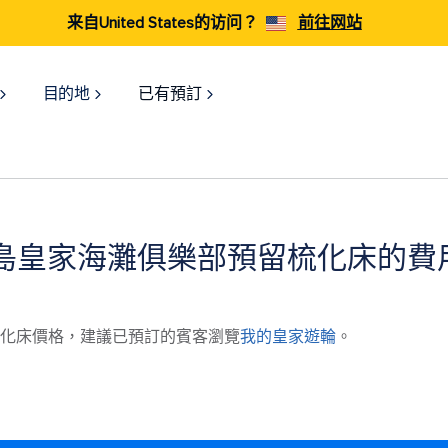
来自United States的访问？
前往网站
目的地
已有預訂
島皇家海灘俱樂部預留梳化床的費
化床價格，建議已預訂的賓客瀏覽
我的皇家遊輪
。