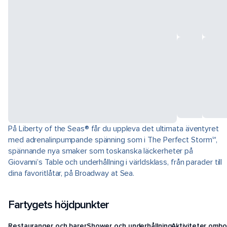
På Liberty of the Seas® får du uppleva det ultimata äventyret
med adrenalinpumpande spänning som i The Perfect Storm℠,
spännande nya smaker som toskanska läckerheter på
Giovanni’s Table och underhållning i världsklass, från parader till
dina favoritlåtar, på Broadway at Sea.
Fartygets höjdpunkter
Restauranger och barer
Shower och underhållning
Aktiviteter ombo