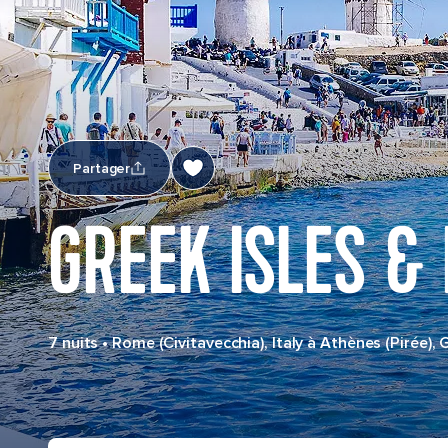
Partager
GREEK ISLES & 
7 nuits
•
Rome (Civitavecchia), Italy à Athènes (Pirée), 