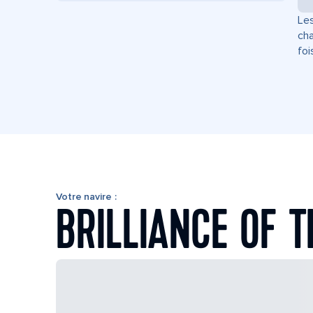
Les
cha
foi
Votre navire :
BRILLIANCE OF T