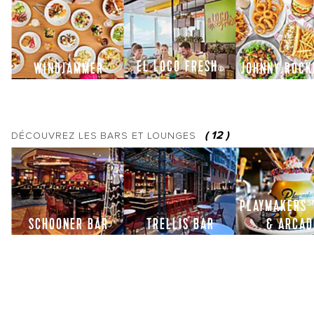
EL LOCO FRESH
WINDJAMMER
JOHNNY ROC
®
(
12
)
DÉCOUVREZ LES
BARS ET LOUNGES
PLAYMAKERS
SCHOONER BAR
TRELLIS BAR
& ARCAD