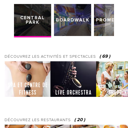
CENTRAL
BOARDWALK
PROMENAD
PARK
(
69
)
DÉCOUVREZ LES
ACTIVITÉS ET SPECTACLES
SPA ET CENTRE DE
FITNESS
LIVE ORCHESTRA
SHOPPIN
(
20
)
DÉCOUVREZ LES
RESTAURANTS