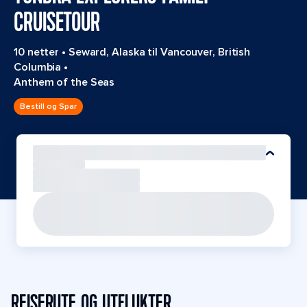
CRUISETOUR
10 netter
•
Seward, Alaska til Vancouver, British
Columbia
•
Anthem of the Seas
Bestill og Spar
REISERUTE OG UTFLUKTER