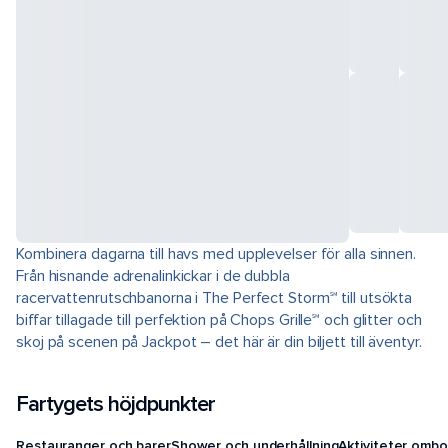
Kombinera dagarna till havs med upplevelser för alla sinnen.
Från hisnande adrenalinkickar i de dubbla
racervattenrutschbanorna i The Perfect Storm℠ till utsökta
biffar tillagade till perfektion på Chops Grille℠ och glitter och
skoj på scenen på Jackpot – det här är din biljett till äventyr.
Fartygets höjdpunkter
Restauranger och barer
Shower och underhållning
Aktiviteter ombo