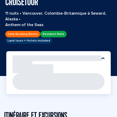
CRUISETOUR
11 nuits
•
Vancouver, Colombie-Britannique à Seward,
Alaska
•
Anthem of the Seas
Early Booking Bonus
Resident Rate
Land tours + Hotels included
ITINÉRAIRE ET EXCURSIONS