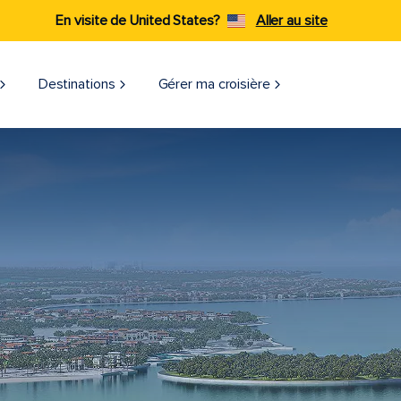
En visite de United States?
Aller au site
Destinations
Gérer ma croisière​