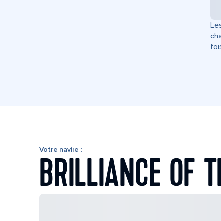
Les
cha
foi
Votre navire :
BRILLIANCE OF T