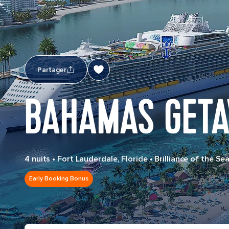
Partager
BAHAMAS GETA
4 nuits
•
Fort Lauderdale, Floride
•
Brilliance of the Se
Early Booking Bonus