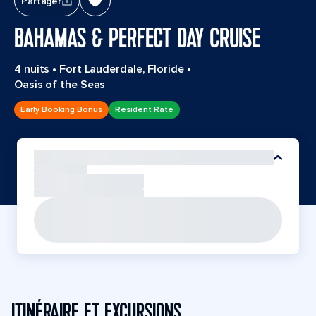
Partager
BAHAMAS & PERFECT DAY CRUISE
4 nuits
•
Fort Lauderdale, Floride
•
Oasis of the Seas
Early Booking Bonus
Resident Rate
ITINÉRAIRE ET EXCURSIONS