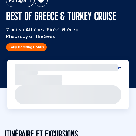
Partager
BEST OF GREECE & TURKEY CRUISE
7 nuits
•
Athènes (Pirée), Grèce
•
Rhapsody of the Seas
Early Booking Bonus
ITINÉRAIRE ET EXCURSIONS