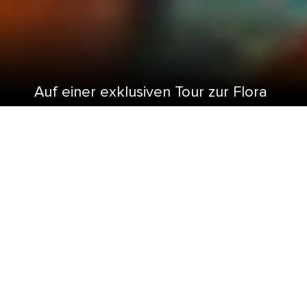
Auf einer exklusiven Tour zur Flora
und Fauna der Karibik erleben Sie
freche Affen und beeindruckende
Meeresschildkröten.
Bei einer Karibikkreuzfahrt können Sie die salzige
Meeresluft bei süßen, erfrischenden Cocktails
genießen und den türkisen Wellen und im Wind
wiegenden Palmen zusehen. Und wenn Sie einmal
hier sind, können Sie auch Bekanntschaft mit den
hier lebenden einzigartigen Bewohnern der
Tierwelt schließen. Ob Erlebnisse an Land wie mit
den Flamingos an den Stränden von Oranjestad,