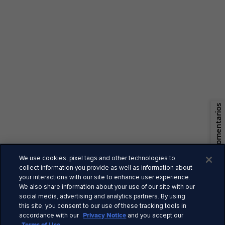
España
© 2026 Royal Caribbean Cruises
Términos y condiciones
Comentarios
Términos de uso
Quiénes somos
Privacidad
Información legal
We use cookies, pixel tags and other technologies to
Empleo
collect information you provide as well as information about
Seguridad
your interactions with our site to enhance user experience.
We also share information about your use of our site with our
Derechos claves
social media, advertising and analytics partners. By using
Alertas de viaje
this site, you consent to our use of these tracking tools in
Prensa
accordance with our
Privacy Notice
and you accept our
Declaración esclavitud moderna