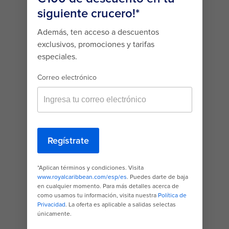
ACTIVIDADES A BORDO
Llena cada día en alta mar con
actividades que puedes disfrutar
con cualquier clima: contempla el
paisaje sobre North Star®, la
plataforma de observación más alta
en un crucero, desafíate y domina
una ola en el FlowRider®, siente el
viento en el rostro con el
paracaidismo simulado de RipCord®
by iFLY® y mucho más.