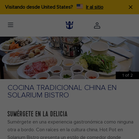
×
Visitando desde United States?
Ir al sitio
QUÉ HACER
OVATION OF THE SEAS
®
1
of
2
COCINA TRADICIONAL CHINA EN
SOLARIUM BISTRO
DESCRIPCIÓN
QUÉ HACER
PLANOS D
SUMÉRGETE EN LA DELICIA
Sumérgete en una experiencia gastronómica como ninguna
otra a bordo. Con raíces en la cultura china, Hot Pot en
Solarium Bistro presenta un estilo de comedor donde