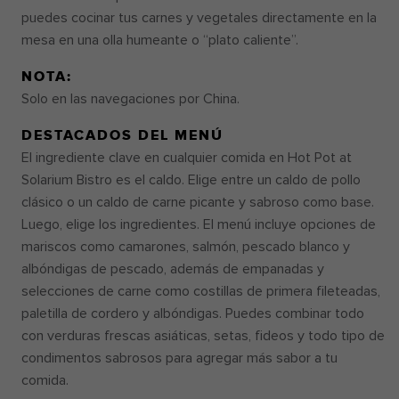
NUEVAS FORMAS DE
puedes cocinar tus carnes y vegetales directamente en la
mesa en una olla humeante o “plato caliente”.
DISFRUTAR DEL AGUA, BEBER
NOTA:
Y CENAR
Solo en las navegaciones por China.
El Ovation of the Seas®, un favorito de los
DESTACADOS DEL MENÚ
fanáticos, volverá totalmente rediseñado en la
El ingrediente clave en cualquier comida en Hot Pot at
primavera de 2026. Relájate en la cubierta de
Solarium Bistro es el caldo. Elige entre un caldo de pollo
piscinas completamente renovada con casitas
clásico o un caldo de carne picante y sabroso como base.
privadas. Sube el nivel de tu vida nocturna en el
Luego, elige los ingredientes. El menú incluye opciones de
Casino Royale℠ ampliado. Y escoge tu favorita
mariscos como camarones, salmón, pescado blanco y
entre las mejores comidas de la flota. Ve lo que
albóndigas de pescado, además de empanadas y
se viene próximamente a continuación.
selecciones de carne como costillas de primera fileteadas,
paletilla de cordero y albóndigas. Puedes combinar todo
con verduras frescas asiáticas, setas, fideos y todo tipo de
condimentos sabrosos para agregar más sabor a tu
comida.