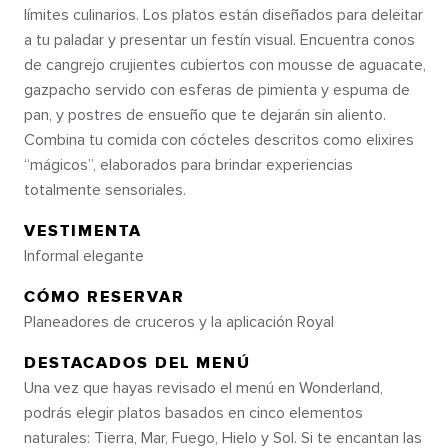
NUEVAS FORMAS DE
límites culinarios. Los platos están diseñados para deleitar
a tu paladar y presentar un festín visual. Encuentra conos
DISFRUTAR DEL AGUA, BEBER
de cangrejo crujientes cubiertos con mousse de aguacate,
Y CENAR
gazpacho servido con esferas de pimienta y espuma de
pan, y postres de ensueño que te dejarán sin aliento.
Combina tu comida con cócteles descritos como elixires
El Ovation of the Seas®, un favorito de los
“mágicos”, elaborados para brindar experiencias
fanáticos, volverá totalmente rediseñado en la
totalmente sensoriales.
primavera de 2026. Relájate en la cubierta de
piscinas completamente renovada con casitas
VESTIMENTA
privadas. Sube el nivel de tu vida nocturna en el
Informal elegante
Casino Royale℠ ampliado. Y escoge tu favorita
entre las mejores comidas de la flota. Ve lo que
CÓMO RESERVAR
se viene próximamente a continuación.
Planeadores de cruceros y la aplicación Royal
DESTACADOS DEL MENÚ
Una vez que hayas revisado el menú en Wonderland,
podrás elegir platos basados en cinco elementos
naturales: Tierra, Mar, Fuego, Hielo y Sol. Si te encantan las