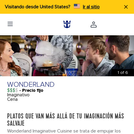
×
Visitando desde United States?
Ir al sitio
QUÉ HACER
OVATION OF THE SEAS
®
1
of
6
WONDERLAND
$$$
- Precio fijo
Imaginativo
Cena
DESCRIPCIÓN
QUÉ HACER
PLANOS D
PLATOS QUE VAN MÁS ALLÁ DE TU IMAGINACIÓN MÁS
SALVAJE
Wonderland Imaginative Cuisine se trata de empujar los