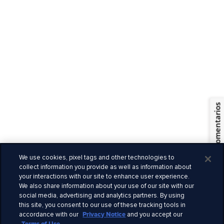
España
© 2026 Royal Caribbean Cruises
Términos y condiciones
Comentarios
Términos de uso
Quiénes somos
Privacidad
Información legal
We use cookies, pixel tags and other technologies to
Empleo
collect information you provide as well as information about
Seguridad
your interactions with our site to enhance user experience.
We also share information about your use of our site with our
Derechos claves
social media, advertising and analytics partners. By using
Alertas de viaje
this site, you consent to our use of these tracking tools in
Prensa
accordance with our
Privacy Notice
and you accept our
Declaración esclavitud moderna