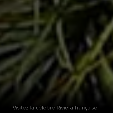
Visitez la célèbre Riviera française,